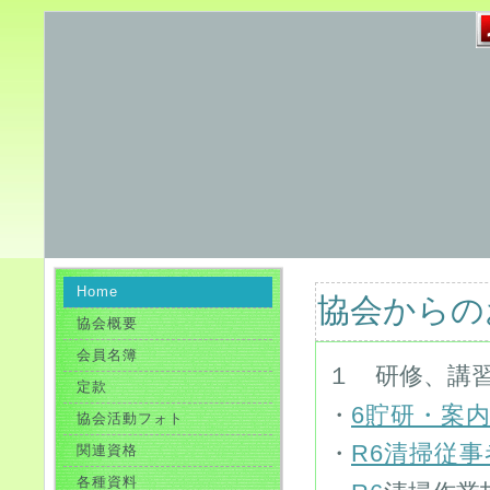
Home
協会からのお知
協会概要
会員名簿
１ 研修、講
定款
・
6貯研・案内(
協会活動フォト
・
R6清掃従事
関連資格
各種資料