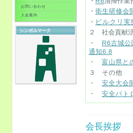
・
R6
清掃作業
お問い合わせ
・
衛生研修会開
入会案内
・
ビルクリ実技
シンボルマーク
２ 社会貢献
・
R6古城公
通知6.8
・
富山県と
３ その他
・
安全大会開
・
安全パト
会長挨拶